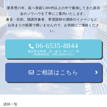
ゲ
業界歴25年、延べ実績5,000件以上の中で蓄積してきた講演
ー
会のノウハウを丁寧にご案内いたします。
趣旨・目的、聴講対象者、希望講師や講師のイメージなど、
シ
お決まりの範囲で構いませんので、お気軽にご連絡くださ
い。
ョ
ン
06-6535-8844
電話受付時間 月～金 9：00～17：00
（時間外対応：090-3868-6531）
ご相談はこちら
講師一覧