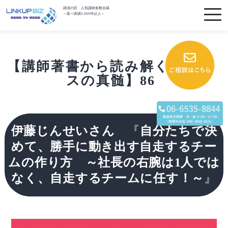
講演の匠 人気講師多数在籍
～延べ実績5,000件以上～
【講師著書から読み解くビジネ
スの真髄】86
伊藤じんせいさん
『
自分たちで決
めて、勝手に動き出す自走するチー
ムの作り方
～社長の右腕は1人では
なく、自走するチームに任す！～
』