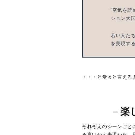
“空気を読
ション大
若い人たち
を実現
・・・と堂々と言えるよ
－
楽
それぞえのシーンごと
る言いかえ表現から、