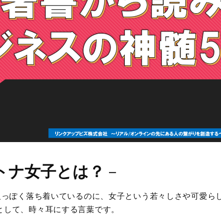
トナ女子とは？
－
大人っぽく落ち着いているのに、女子という若々しさや可愛ら
として、時々耳にする言葉です。