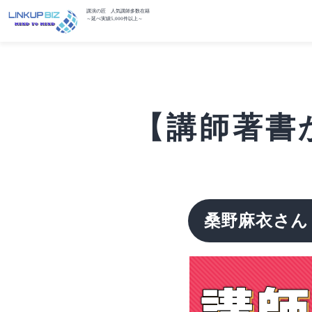
講演の匠 人気講師多数在籍
～延べ実績5,000件以上～
【講師著書
桑野麻衣さん