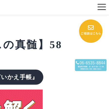
の真髄】58
言いかえ手帳』