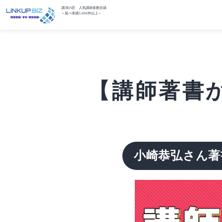
講演の匠 人気講師多数在籍
～延べ実績5,000件以上～
【講師著書か
小崎恭弘さん著