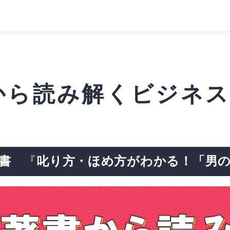
ら読み解くビジネス
書
『
叱り方・ほめ方がわかる！「男