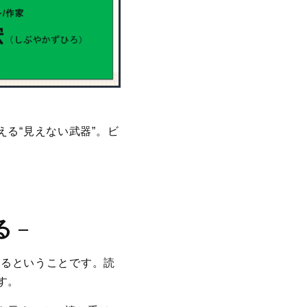
る“見えない武器”。ビ
る
－
まるということです。読
す。