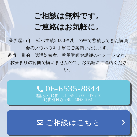
ナ
ビ
ご相談は無料です。
ご連絡はお気軽に。
ゲ
業界歴25年、延べ実績5,000件以上の中で蓄積してきた講演
ー
会のノウハウを丁寧にご案内いたします。
趣旨・目的、聴講対象者、希望講師や講師のイメージなど、
シ
お決まりの範囲で構いませんので、お気軽にご連絡くださ
い。
ョ
ン
06-6535-8844
電話受付時間 月～金 9：00～17：00
（時間外対応：090-3868-6531）
ご相談はこちら