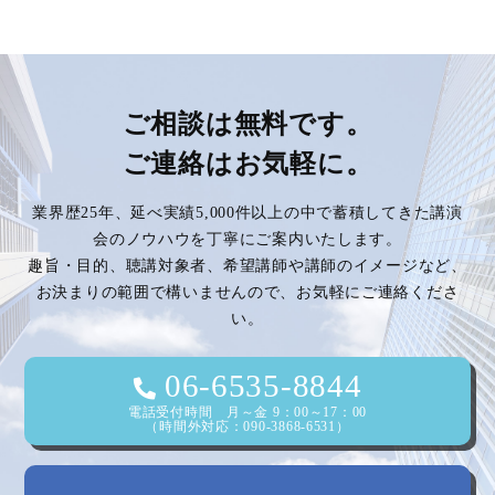
稿
ナ
ビ
ご相談は無料です。
ご連絡はお気軽に。
ゲ
業界歴25年、延べ実績5,000件以上の中で蓄積してきた講演
ー
会のノウハウを丁寧にご案内いたします。
趣旨・目的、聴講対象者、希望講師や講師のイメージなど、
シ
お決まりの範囲で構いませんので、お気軽にご連絡くださ
い。
ョ
ン
06-6535-8844
電話受付時間 月～金 9：00～17：00
（時間外対応：090-3868-6531）