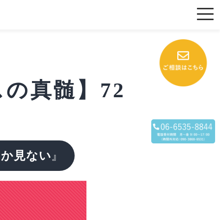
の真髄】72
しか見ない
』