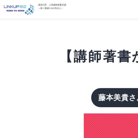
講演の匠 人気講師多数在籍
～延べ実績5,000件以上～
【講師著書
藤本美貴さ