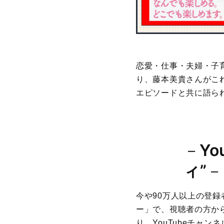
恋愛・仕事・夫婦・子
り、藤本美貴さんがこ
エピソードと共に語ら
－
Y
ィ”
－
今や90万人以上の登録者
ー」で、視聴者の方か
り、YouTubeチャ