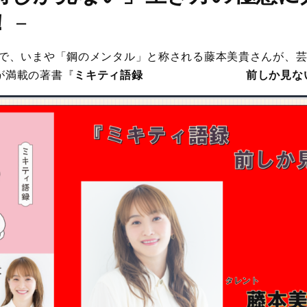
！
－
コで、いまや「鋼のメンタル」と称される藤本美貴さんが、芸
が満載の著書『
ミキティ語録 前しか見な