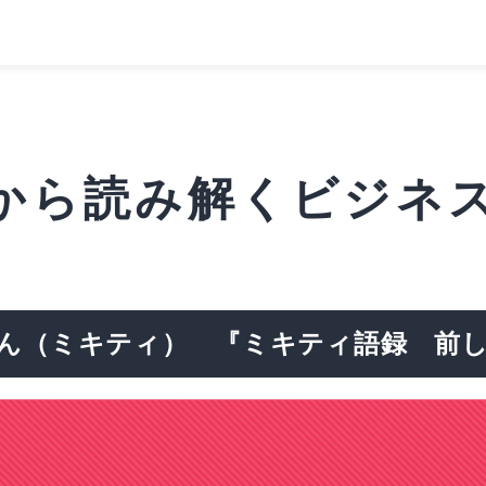
から読み解くビジネス
ん（ミキティ） 『ミキティ語録
前