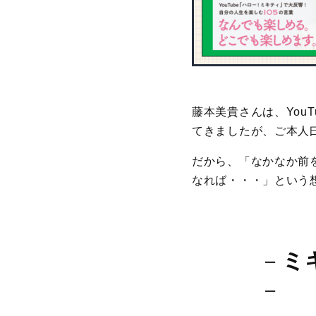
藤本美貴さんは、You
てきましたが、ご本人
だから、「なかなか前
なれば・・・」という
－
ミ
－