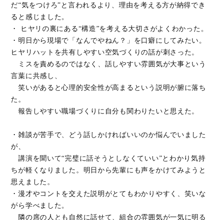
だ“気をつけろ”と言われるより、理由を考える方が納得でき
ると感じました。
・ ヒヤリの裏にある“構造”を考える大切さがよくわかった。
・明日から現場で「なんでやねん？」を口癖にしてみたい。
ヒヤリハットを共有しやすい空気づくりの話が刺さった。
ミスを責めるのではなく、話しやすい雰囲気が大事という
言葉に共感し、
笑いがあると心理的安全性が高まるという説明が腑に落ち
た。
報告しやすい職場づくりに自分も関わりたいと思えた。
・雑談が苦手で、どう話しかければいいのか悩んでいました
が、
講演を聞いて“完璧に話そうとしなくていい”とわかり気持
ちが軽くなりました。明日から先輩にも声をかけてみようと
思えました。
・漫才やコントを交えた説明がとてもわかりやすく、笑いな
がら学べました。
隣の席の人とも自然に話せて、組合の雰囲気が一気に明る