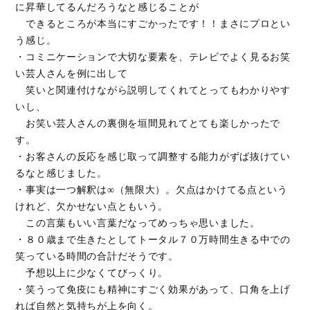
に昇華してるんだろうなと感じることが
できるところが本当にすごかったです！！まさにプロとい
う感じ。
・コミニケーションで大切な要素を、テレビでよく見るお笑
い芸人さんを例に出して
笑いと関連付けながら説明してくれてとってもわかりやす
いし、
お笑い芸人さんの裏側を垣間見れてとても楽しかったで
す。
・お客さんの反応を感じ取って調整する能力がずば抜けてい
るなと感じました。
・事実は一つ解釈は∞（無限大）。欠点はかけてる点という
けれど、欠かせない点ともいう。
この言葉もいい言葉だなってめっちゃ思いました。
・８０歳まで生きたとしてトータル７０万時間生きる中での
笑っている時間の合計だそうです。
予想以上に少なくてびっくり。
・笑うって免疫にも精神にすごく効果があって、口角を上げ
れば自然と気持ちが上を向く。