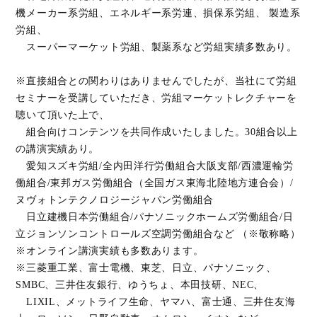
機メーカー系労組、エネルギー系労連、損保系労組、 製造系
労組、
スーパーマーケット労組、製薬系など労組実績多数あり。
※直接組合との関わりはありませんでしたが、当社にて労組
セミナーを受講していただき、労組マーケットレクチャーを
聴いて頂いた上で、
組合向けコンテンツを共同作成いたしました。30組合以上
の講演実績あり。
愛知スズキ労組/全内田洋行労働組合大阪支部/西濃運輸労
働組合/東邦ガス労働組合（全国ガス東海北陸地方連合会）/
ヌヴォトンテクノロジージャパン労働組合
日立建機日本労働組合/パナソニックホームズ労働組合/日
立ジョンソンコントロールズ空調労働組合など （※敬称略）
※オンライン講演実績も多数あります。
※三菱重工業、富士電機、東芝、日立、パナソニック、
SMBC、三井住友銀行、ゆうちょ、本田技研、NEC、
LIXIL、メットライフ生命、ヤマハ、富士通、三井住友海