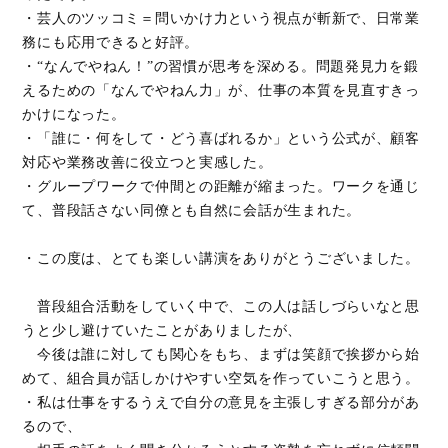
・芸人のツッコミ＝問いかけ力という視点が斬新で、日常業
務にも応用できると好評。
・“なんでやねん！”の習慣が思考を深める。問題発見力を鍛
えるための「なんでやねん力」が、仕事の本質を見直すきっ
かけになった。
・「誰に・何をして・どう喜ばれるか」という公式が、顧客
対応や業務改善に役立つと実感した。
・グループワークで仲間との距離が縮まった。ワークを通じ
て、普段話さない同僚とも自然に会話が生まれた。
・この度は、とても楽しい講演をありがとうございました。
普段組合活動をしていく中で、この人は話しづらいなと思
うと少し避けていたことがありましたが、
今後は誰に対しても関心をもち、まずは笑顔で挨拶から始
めて、組合員が話しかけやすい空気を作っていこうと思う。
・私は仕事をするうえで自分の意見を主張しすぎる部分があ
るので、