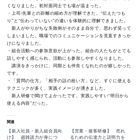
くなりました。初対面同士でも場が温まった。
・上司/先輩との距離の縮め方が理解できた。“伝えたつも
り”と“伝わっていない”の違いを体験的に理解できました。
新人がやりがちな失敗例がそのまま自分で、思わず笑って
しまいました。職場でのコミュニケーションを見直すきっか
けになりました。
・組合活動への参加意欲が上がった。組合の人たちがとても
話しやすく感じられ、活動にも参加しやすくなりました。
講演をきっかけに、同期とも仲良くなれたのが嬉しかった
です。
・「質問の仕方」「相手の話の拾い方」など、すぐに使える
テクニックが多く、実践イメージが湧きました。
新人研修で聞けてよかったです。実践しやすい“明日から
使える内容”だった。
関連
【新入社員・新入組合員向
【営業・接客研修】 売れ
け】 超雑談力が身につ
るための伝達力と説明力を