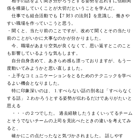
相手の話をよく聞き分かろうとする姿勢を忘れずに信頼関
係を構築していくことが大切だということを学んだ。
仕事でも組合活動でも【7 対3 の法則】を意識し、働きや
すい職場を作っていこうと思う。
・聞くと、当たり前のことですが、改めて聞くとその当たり
前のことがいかに大事なのかが分かりました。
今、職場があまり空気が良くなくて、思い返すとこのこと
も影響しているような気もします。
自分自身含めて、あきらめ感も漂っておりますが、もう一
度動いてみようかと思い直しました。
・上手なコミュニケーションをとるためのテクニックを学べ
るよい機会となりました。
特に印象深いのは、 1.すべらない話の別名は「すべらなく
する話」 2.わかろうとする姿勢が伝わるだけでありがたいと
思える
・・・の２つでした。 過去経験したうまくいってるチーム
とそうでないチームの上司を見比べたときの違いを考えてみ
ると、
確かにこの点だったなと気づかされました。 話しやす