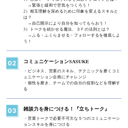
→緊張と緩和で空気をつくろう！​
2）相互理解を深めるために印象を変えるスキルと
は？​
→自己開示により自分を知ってもらおう！​
3）トークを続かせる魔法、３Ｆの法則とは？​
→ふる・ふくらませる・フォローするを徹底しよ
う！​
コミュニケーションSASUKE
02
・ビジネス、営業のスキル、テクニックを磨くコミ
ュニケーション企画にチャレンジ
・個性を磨き、チームでの自分の役割などを理解す
る
雑談力を身につける！『立ちトーク』
03
・営業トークで必要不可欠な５つのコミュニケーシ
ョンスキルを身につける