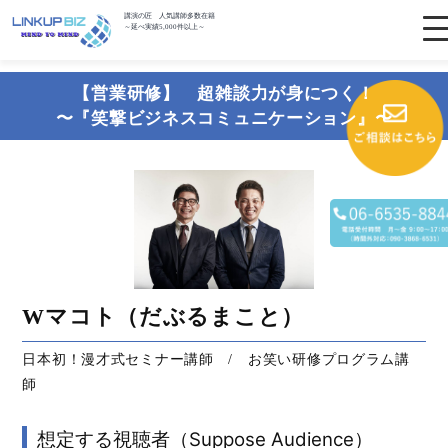
講演の匠 人気講師多数在籍
～延べ実績5,000件以上～
【営業研修】 超雑談力が身につく！
〜『笑撃ビジネスコミュニケーション』〜
Wマコト（だぶるまこと）
日本初！漫才式セミナー講師 / お笑い研修プログラム講
師
想定する視聴者（Suppose Audience）