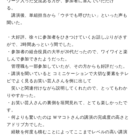
ワーク入った交流ある方が、参加者に喜んでいただけ
る。
講演後、単組担当から「ウチでも呼びたい」といった声も
聞いた。
・大好評。徐々に参加者をひきつけていくお話しぶりがさす
がで、2時間あっという間でした。
・参加者の組合役員の大半が20代だったので、ワイワイと楽
しんで参加できたようだった。
管理職も一部参加していたが、その方からも好評だった。
・講演を聞いていると コミニケーションで大切な要素をテレ
ビでよく見るお笑い芸人さんを例に出して
笑いと関連付けながら説明してくれたので、とってもわか
りやすかった。
・お笑い芸人さんの裏側を垣間見れて、とても楽しかったで
す。
・何よりも驚いたのは Ｗマコトさんの講演の完成度の高さと
アドリブ力でした。
経験を何度も積むことによってここまでレベルの高い講演