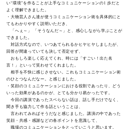
い“環境”を作ることが上手なコミュニケーションの1 歩だと
よく理解できました。
・大物芸人さん達が使うコミュニケーション術を具体的にと
てもわかりやすく説明いただき、
「へぇ～」 「そうなんだ～」と、感心しながら学ぶことが
できました。
対話方式なので、いつあてられるかヒヤヒヤしましたが、
回答が間違っていても決して否定せず、
おもしろ楽しく応えてくれ、時には「すごい！出た名
言！」といって笑わせてくれました。
相手を不快に感じさせない。これもコミュニケーション術
のひとつなんだなー。と感じました。
・笑顔のコミュニケーションにおける役割であったり、どう
いった効果があるのかが、とても分かり易かったです。
今回の講演であったスベらない話は、話し手だけでなく、
聞き手も協力して作る話ということは、
言われてみればそうだなと感じました。講演の中であった
笑顔・共感・感謝などの各ポイントを意識して、
職場のコミュニケーションをとっていこうと思います。