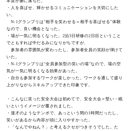
本質が腑に落ちた。
・人を喜ばせ、輝かせるコミュニケーションを大切にした
い。
N-1グランプリは“相手を笑わせる＝相手を喜ばせる”体験
なので、良い機会となった。
・場が一気に明るくなった。2泊3日研修の2日目ということ
でともすれば中だるみになりがちですが、
参加者の雰囲気が変わったし、参加者全員の笑顔が弾けて
いた。
・N-1グランプリは“全員参加型の笑いの場”なので、場の空
気が一気に明るくなる効果があった。
・自分も参加するワークが楽しかった。ワークを通して盛り
上がりながらスキルアップできた印象です。
・こんなに笑った安全大会は初めてで、安全大会＝堅い・眠
いというイメージが覆されました。
・漫才のようなテンポで、あっという間の1時間だったし、
笑いがあるから内容が頭に入りやすかった。
・「なんでやねん？」と考えるクセがつきそうでした。た