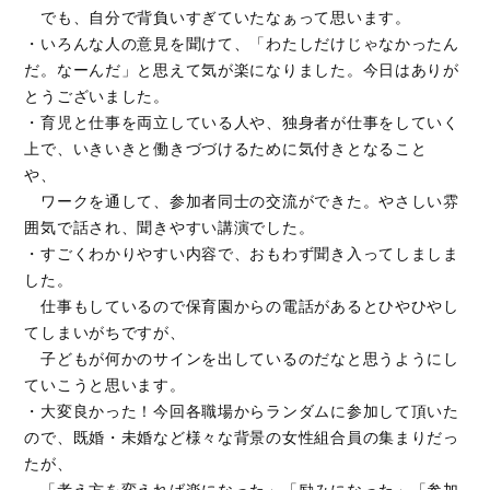
でも、自分で背負いすぎていたなぁって思います。
・いろんな人の意見を聞けて、「わたしだけじゃなかったん
だ。なーんだ」と思えて気が楽になりました。今日はありが
とうございました。
・育児と仕事を両立している人や、独身者が仕事をしていく
上で、いきいきと働きづづけるために気付きとなること
や、
ワークを通して、参加者同士の交流ができた。やさしい雰
囲気で話され、聞きやすい講演でした。
・すごくわかりやすい内容で、おもわず聞き入ってしましま
した。
仕事もしているので保育園からの電話があるとひやひやし
てしまいがちですが、
子どもが何かのサインを出しているのだなと思うようにし
ていこうと思います。
・大変良かった！今回各職場からランダムに参加して頂いた
ので、既婚・未婚など様々な背景の女性組合員の集まりだっ
たが、
「考え方を変えれば楽になった」「励みになった」「参加