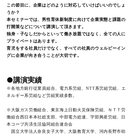
この節目に、企業はどのように対応していけばいいのでしょ
うか？
本セミナーでは、男性育休新制度に向けて企業実態と課題の
打開策などについて講演して頂きます。
独身・子なしだからといって働き放題ではなく、全ての人に
プライベートはあります。
育児をする社員だけでなく、すべての社員のウェルビーイン
グに企業が向き合うことが大切です。
●講演実績
※各地方銀行従業員組合、電力系労組、NTT系労組労組、エ
ネルギー系労組など労組実績多数。
※大阪ガス労働組合、東京海上日動火災保険労組、ＮＴＴ労
働組合西日本本社総支部、中部電力総連、宇部興産労組、日
本コープ共済生活協同組合連合会
国立大学法人奈良女子大学、大阪教育大学、河内長野市幼