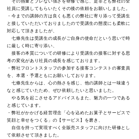
その熱量とブレない強さを研修で感じ、是非とも弊社の全
社員に受講してもらいたくその後の依頼をお願いしました。
・今までの講師の方は良くも悪くの弊社に寄り添って受講生
と接していただいておりましたので受講生の態度にも柔軟に
対応して頂きましたが、
七條先生は受講生の成長がご自身の使命だという思いで時
に厳しく時に寄り添い、
接客の本質についての研修により受講生の接客に対する思
考の変化があり社員の成長を感じております。
・弊社フロントスタッフの参加する接客コンテストの審査員
を、本選・予選ともにお願いしております。
七條先生からは、心の熱さを感じ、他の講師とは一味違う
なと感じていたため、ぜひ依頼したいと思いました。
やる気を起こさせるアドバイスもまた、魅力の一つである
と感じています。
・弊社がかかげる経営理念「心を込めたお菓子とサービスで
笑顔と幸せをつくる」の【サービス】を磨き、
自信を持って実現すべく全販売スタッフに向けた研修とし
て依頼させて頂きました。