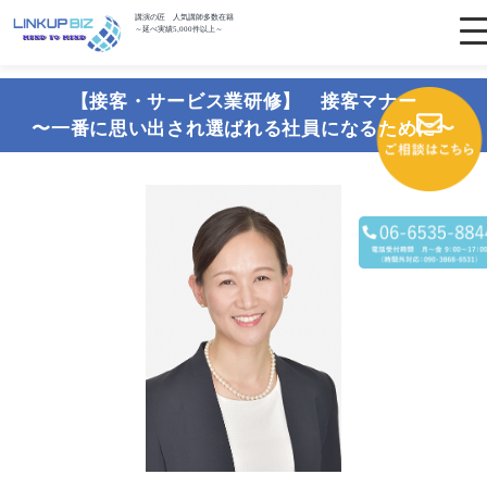
講演の匠 人気講師多数在籍
～延べ実績5,000件以上～
【接客・サービス業研修】 接客マナー
〜一番に思い出され選ばれる社員になるために〜