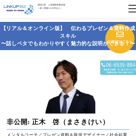
講演の匠 人気講師多数在籍
～延べ実績5,000件以上～
【リアル＆オンライン版】 伝わるプレゼン＆資料作成
スキル
〜話しベタでもわかりやすく魅力的な説明ができる！〜
非公開: 正木 啓（まさきけい）
メンタルコーチ／プレゼン資料＆販促デザイナー／社会起業