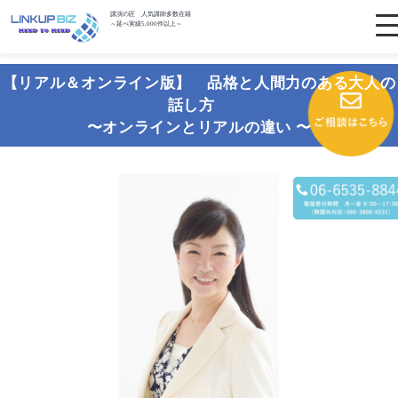
講演の匠 人気講師多数在籍
～延べ実績5,000件以上～
【リアル＆オンライン版】 品格と人間力のある大人の
話し方
〜オンラインとリアルの違い 〜