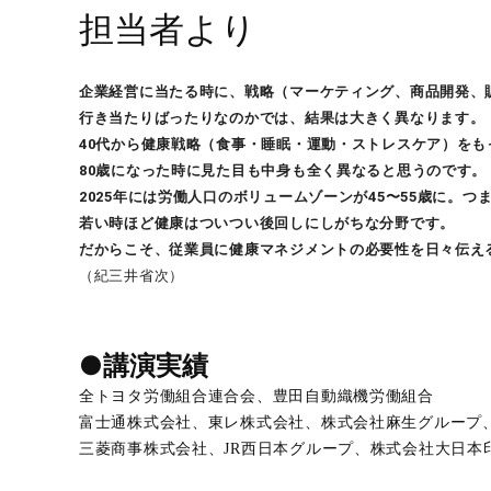
担当者より
企業経営に当たる時に、戦略（マーケティング、商品開発、販
行き当たりばったりなのかでは、結果は大きく異なります。
40代から健康戦略（食事・睡眠・運動・ストレスケア）を
80歳になった時に見た目も中身も全く異なると思うのです。
2025年には労働人口のボリュームゾーンが45〜55歳に。
若い時ほど健康はついつい後回しにしがちな分野です。
だからこそ、従業員に健康マネジメントの必要性を日々伝え
（紀三井省次）
●講演実績
全トヨタ労働組合連合会、豊田自動織機労働組合
富士通株式会社、東レ株式会社、株式会社麻生グルー
三菱商事株式会社、JR西日本グループ、株式会社大日