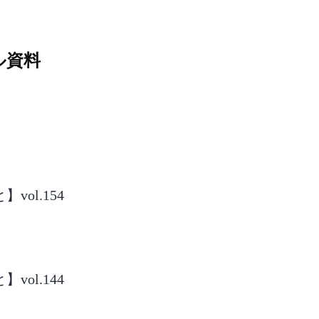
。
ル資料
ol.154
ol.144