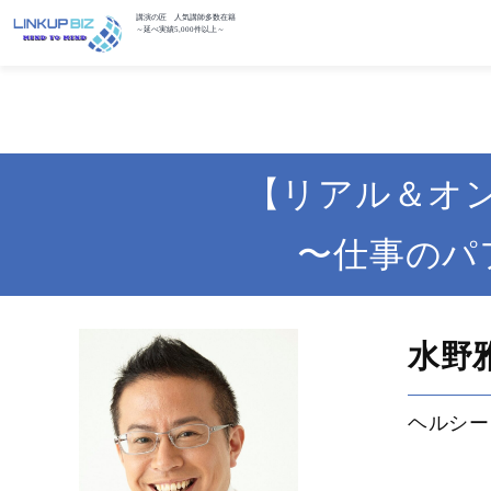
講演の匠 人気講師多数在籍
～延べ実績5,000件以上～
【リアル＆オ
〜仕事のパ
水野
ヘルシー