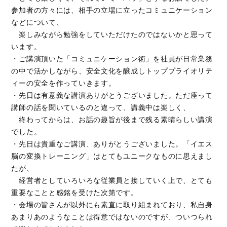
参加者の方々には、相手の立場に立ったコミュニケーション
などについて、
楽しみながら勉強をしていただけたのではないかと思って
います。
・ご講演頂いた「コミュニケーション術」を社員が日常業務
の中で活かしながら、安全文化を醸成しトッププライオリテ
ィーの安全を作っていきます。
・先日は有意義な講演ありがとうございました。ただ座って
講師の話を聞いているのと違って、講義中は楽しく、
終わってからは、お話の趣旨が後まで残る素晴らしい講演
でした。
・先日は貴重なご講演、ありがとうございました。「イエス
脳の変換トレーニング」はとてもユニークなものに思えまし
たが、
経営者としていろいろな従業員と接していく上で、とても
重要なことと感銘を受けた次第です。
・会場の皆さんが以外にも素直に取り組まれており、私自身
あまりあのようなことは得意ではないのですが、ついつられ