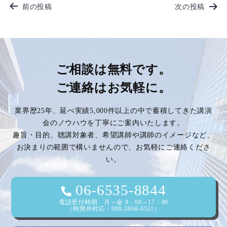
投
前の投稿
次の投稿
稿
ナ
ビ
ご相談は無料です。
ご連絡はお気軽に。
ゲ
業界歴25年、延べ実績5,000件以上の中で蓄積してきた講演
ー
会のノウハウを丁寧にご案内いたします。
趣旨・目的、聴講対象者、希望講師や講師のイメージなど、
シ
お決まりの範囲で構いませんので、お気軽にご連絡くださ
い。
ョ
ン
06-6535-8844
電話受付時間 月～金 9：00～17：00
（時間外対応：090-3868-6531）