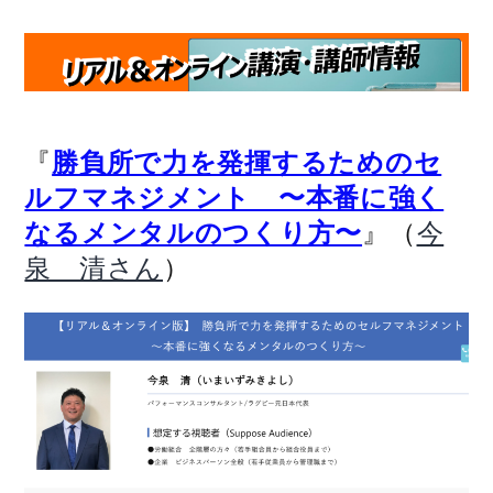
『
勝負所で力を発揮するためのセ
ルフマネジメント 〜本番に強く
』（
なるメンタルのつくり方〜
今
）
泉 清さん