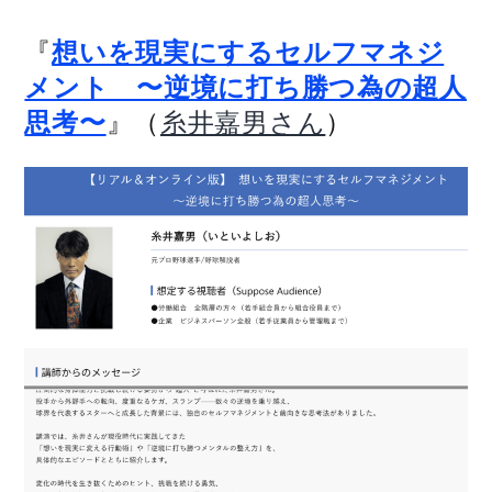
『
想いを現実にするセルフマネジ
メント 〜逆境に打ち勝つ為の超人
』（
）
思考〜
糸井嘉男さん