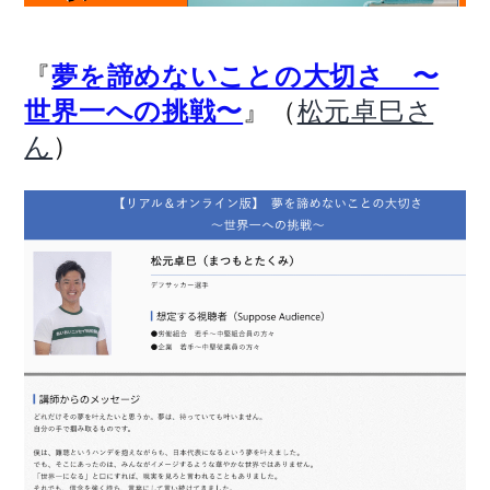
『
夢を諦めないことの大切さ 〜
』（
世界一への挑戦〜
松元卓巳さ
）
ん