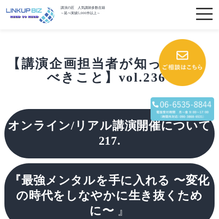
講演の匠 人気講師多数在籍
～延べ実績5,000件以上～
【講演企画担当者が知っておく
べきこと】vol.236
オンライン/リアル講演開催について
217.
『最強メンタルを手に入れる 〜変化
の時代をしなやかに生き抜くため
に〜
』