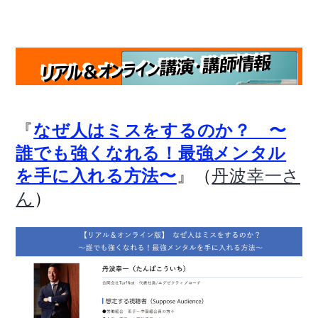
『
なぜ人はミスをするのか？ 〜
誰でも強くなれる！最強メンタル
』（
を手に入れる方法〜
丹波幸一さ
）
ん