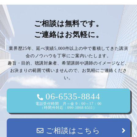
ナ
ビ
ご相談は無料です。
ご連絡はお気軽に。
ゲ
業界歴25年、延べ実績5,000件以上の中で蓄積してきた講演
ー
会のノウハウを丁寧にご案内いたします。
趣旨・目的、聴講対象者、希望講師や講師のイメージなど、
シ
お決まりの範囲で構いませんので、お気軽にご連絡くださ
い。
ョ
ン
06-6535-8844
電話受付時間 月～金 9：00～17：00
（時間外対応：090-3868-6531）
ご相談はこちら