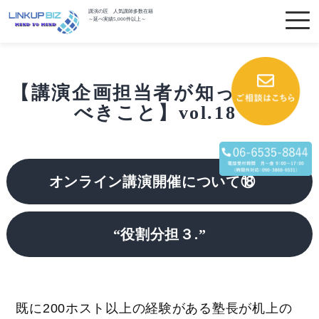
講演の匠 人気講師多数在籍
～延べ実績5,000件以上～
【講演企画担当者が知っておく
べきこと】vol.18
オンライン講演開催について⑱
“役割分担３.”
既に200ホスト以上の経験がある塾長が机上の