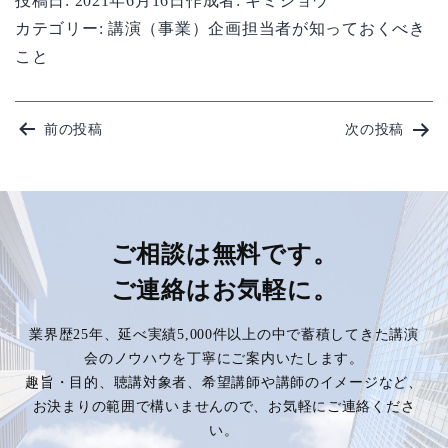
投稿日:
2021年6月16日
作成者:
キミショウ
カテゴリー:
講演（事業）企画担当者が知っておくべき
こと
投
前の投稿
次の投稿
稿
ナ
ビ
ご相談は無料です。
ご連絡はお気軽に。
ゲ
業界歴25年、延べ実績5,000件以上の中で蓄積してきた講演
ー
会のノウハウを丁寧にご案内いたします。
趣旨・目的、聴講対象者、希望講師や講師のイメージなど、
シ
お決まりの範囲で構いませんので、お気軽にご連絡くださ
い。
ョ