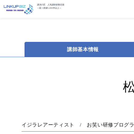
講演の匠 人気講師多数在籍
～延べ実績5,000件以上～
講師基本情報
イジラレアーティスト / お笑い研修プロ