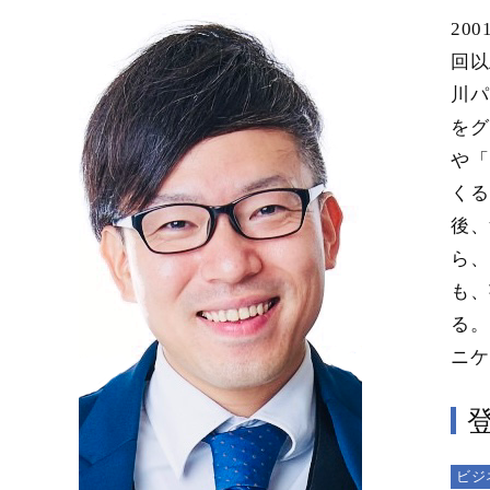
20
回以
川パ
をグ
や「
くる
後、
ら、
も、
る。
ニケ
ビジ