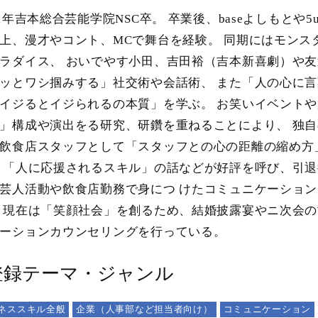
01年吉本総合芸能学院NSC卒。 卒業後、baseよしもとや
上、漫才やコント、MCで舞台を経験。 同期にはモン
ラダイス、 おいでやす小田、吉田裕（吉本新喜劇）や友
ッとワシ掴みする」社交術や会話術、 また「人の心に
イジるとイジられるの本質」を学ぶ。 お笑いイベント
」構成や演出をる研究、研鑽を重ねることにより、 独自
飲食店スタッフとして「スタッフとの心の距離の縮め方
 「人に応援されるスキル」の話などが好評を呼び、引退
芸人活動や飲食店勤務で身につ けたコミュニケーション
 現在は「笑顔社会」を創るため、結婚披露宴やニ次会
ーションカウンセリングを行っている。
登録テーマ・ジャンル
ネススキル全般
企業（人事部など担当者向け）
コミュニケーション