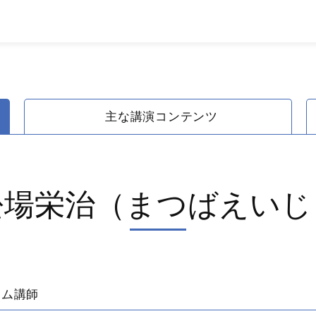
主な講演コンテンツ
松場栄治（まつばえいじ
グラム講師