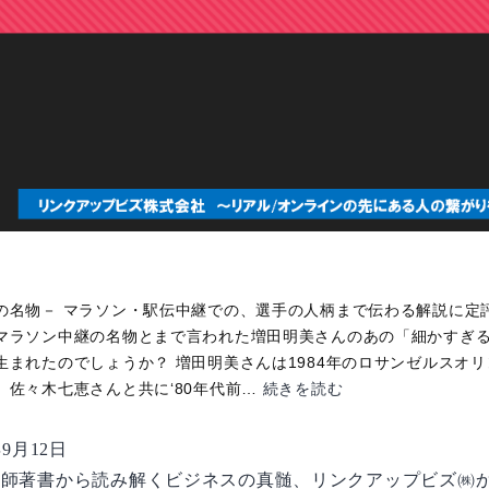
の名物－ マラソン・駅伝中継での、選手の人柄まで伝わる解説に定
マラソン中継の名物とまで言われた増田明美さんのあの「細かすぎ
生まれたのでしょうか？ 増田明美さんは1984年のロサンゼルスオ
【講
、佐々木七恵さんと共に‘80年代前…
続きを読む
師
著
年9月12日
書
講師著書から読み解くビジネスの真髄
、
リンクアップビズ㈱