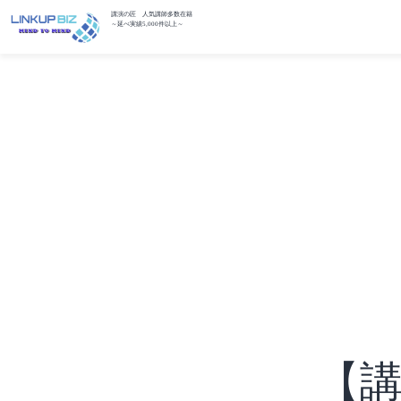
講演の匠 人気講師多数在籍
～延べ実績5,000件以上～
【