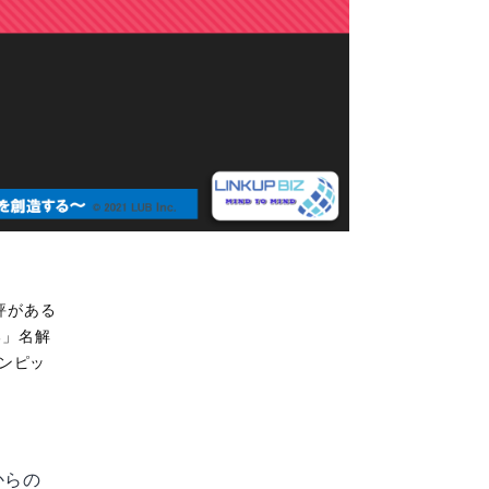
評がある
る」名解
リンピッ
からの