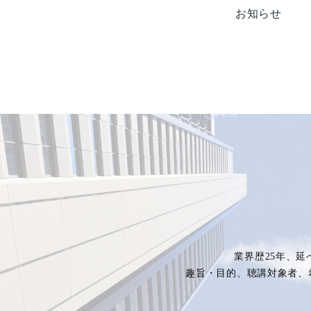
お知らせ
業界歴25年、延
趣旨・目的、聴講対象者、