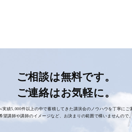
か
ら
読
み
解
く
ビ
ジ
ネ
ス
の
ご相談は無料です。
真
髄】
ご連絡はお気軽に。
100
べ実績5,000件以上の中で蓄積してきた講演会のノウハウを丁寧に
希望講師や講師のイメージなど、お決まりの範囲で構いませんので