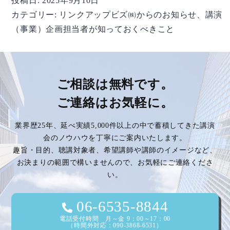
投稿日:
2025年9月10日
画
カテゴリー:
リンクアップビズ㈱からのお知らせ
、
講演
担
（事業）企画担当者が知っておくべきこと
当
者
が
知
ご相談は無料です。
っ
て
ご連絡はお気軽に。
お
く
業界歴25年、延べ実績5,000件以上の中で蓄積してきた講演
べ
会のノウハウを丁寧にご案内いたします。
き
趣旨・目的、聴講対象者、希望講師や講師のイメージなど、
こ
お決まりの範囲で構いませんので、お気軽にご連絡くださ
と】
い。
vol.219
06-6535-8844
電話受付時間 月～金 9：00～17：00
（時間外対応：090-3868-6531）