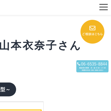
～山本衣奈子さん
ド型～