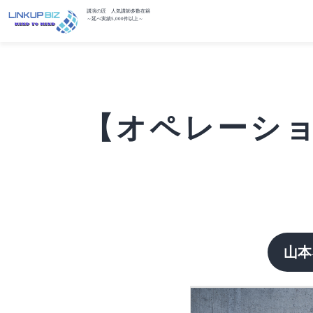
講演の匠 人気講師多数在籍
～延べ実績5,000件以上～
【オペレーショ
山本