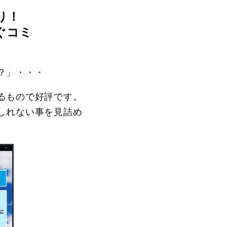
あり！
ぐコミ
？」・・・
るもので好評です。
しれない事を見詰め