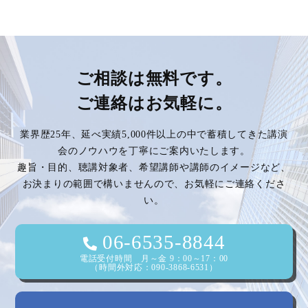
稿
ナ
ビ
ご相談は無料です。
ご連絡はお気軽に。
ゲ
業界歴25年、延べ実績5,000件以上の中で蓄積してきた講演
ー
会のノウハウを丁寧にご案内いたします。
趣旨・目的、聴講対象者、希望講師や講師のイメージなど、
シ
お決まりの範囲で構いませんので、お気軽にご連絡くださ
い。
ョ
ン
06-6535-8844
電話受付時間 月～金 9：00～17：00
（時間外対応：090-3868-6531）