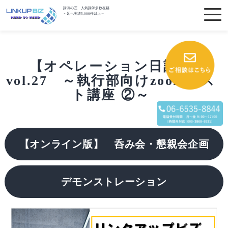
講演の匠 人気講師多数在籍
～延べ実績5,000件以上～
【オペレーション日記】
vol.27 ～執行部向けzoomホス
ト講座 ②～
【オンライン版】 呑み会・懇親会企画
デモンストレーション