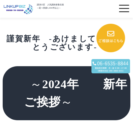
講演の匠 人気講師多数在籍
～延べ実績5,000件以上～
謹賀新年 -あけましておめで
とうございます-
～
2024年 新年
ご挨拶
～