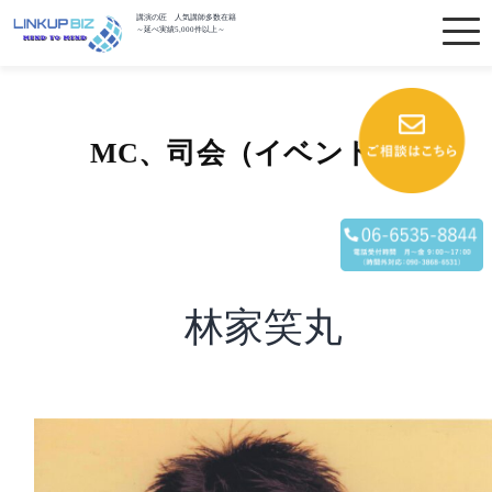
講演の匠 人気講師多数在籍
～延べ実績5,000件以上～
MC、司会（イベント）
林家笑丸