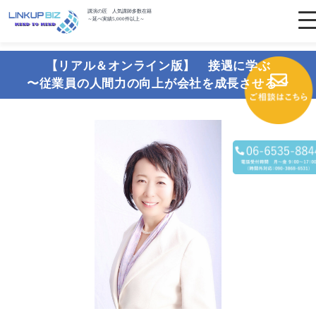
講演の匠 人気講師多数在籍
～延べ実績5,000件以上～
【リアル＆オンライン版】 接遇に学ぶ
〜従業員の人間力の向上が会社を成長させる〜