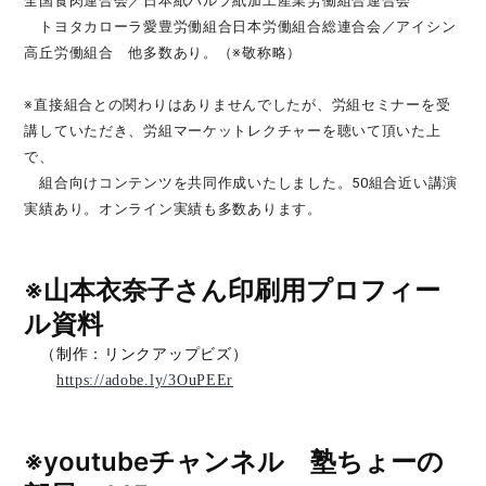
全国食肉連合会／日本紙パルプ紙加工産業労働組合連合会
トヨタカローラ愛豊労働組合日本労働組合総連合会／アイシン
高丘労働組合 他多数あり。（※敬称略）
※
直接組合との関わりはありませんでしたが、労組セミナーを受
講していただき、労組マーケットレクチャーを聴いて頂いた上
で、
組合向けコンテンツを共同作成いたしました。50組合近い講演
実績あり。オンライン実績も多数あります。
※山本衣奈子さん印刷用プロフィー
ル資料
（制作：リンクアップビズ）
https://adobe.ly/3OuPEEr
※youtubeチャンネル 塾ちょーの