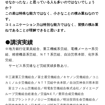
せなかったな」と思っている人も多いのではないでしょう
か？
この差は特殊な能力ではなく、小さなことの積み重ねなので
す。
コミュニケーション力は特別な能力ではなく、習慣の積み重
ねであることが理解できると思います。
●講演実績
※地方銀行従業員組合、重工機械系労組、電機メーカー系労
組、精密機器系労組、ＮＴＴ系労組、自治労県本部、化学系
労組、
サービス系労連など労組実績多数あり。
※
三菱重工労働組合／富士通労働組合／キヤノン労働組合／コニ
カミノルタ労働組合／ＮＴＴ労組中央本部／自治労神奈川県本部
富士フィルム労働組合／明電舎労働組合株式会社／ダイエーグ
ループ労働組合総連合／労協N.E.T／豊田合成労働組合
日立プラントテクノロジー労働組合／明治安田生命労働組合／