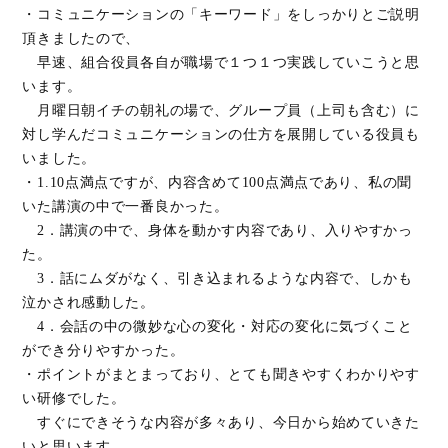
・コミュニケーションの「キーワード」をしっかりとご説明
頂きましたので、
早速、組合役員各自が職場で１つ１つ実践していこうと思
います。
月曜日朝イチの朝礼の場で、グループ員（上司も含む）に
対し学んだコミュニケーションの仕方を展開している役員も
いました。
・1.10点満点ですが、内容含めて100点満点であり、私の聞
いた講演の中で一番良かった。
2．講演の中で、身体を動かす内容であり、入りやすかっ
た。
3．話にムダがなく、引き込まれるような内容で、しかも
泣かされ感動した。
4．会話の中の微妙な心の変化・対応の変化に気づくこと
ができ分りやすかった。
・ポイントがまとまっており、とても聞きやすくわかりやす
い研修でした。
すぐにできそうな内容が多々あり、今日から始めていきた
いと思います。