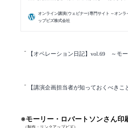
【オペレーション日記】vol.69 ～
【講演企画担当者が知っておくべきこと】v
※
モーリー・ロバートソンさん印
（制作：リンクアップビズ）