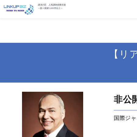
講演の匠 人気講師多数在籍
～延べ実績5,000件以上～
【リ
非公
国際ジャ