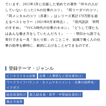
ています。2012年3月に出版した初めての著作『99％の人が
していない たった1％の仕事のコツ』 『同リーダーのコツ』
『同メンタルのコツ（共著）』はシリーズ累計170万部を超
えるベストセラー（2021年8月末時点）。 『現代語訳 学問
のすすめ』『VUCA時代の仕事のキホン』『どうして僕たち
はあんな働き方をしていたんだろう』 ・・・明日から誰でも
実行できる一見「当たり前」の ことこそ、組織で働く人の仕
事の効率を瞬時に、劇的に上げることができるのです。
登録テーマ・ジャンル
ビジネススキル全般
企業（人事部など担当者向け）
ワークライフバランス・タイムマネジメント・仕事の効率化・
イクボス
組合役員向け
新入組合員・若手・中堅組合員向け
働き方改革