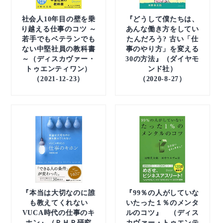
社会人10年目の壁を乗
『どうして僕たちは、
り越える仕事のコツ ～
あんな働き方をしてい
若手でもベテランでも
たんだろう? 古い「仕
ない中堅社員の教科書
事のやり方」を変える
～（ディスカヴァー・
30の方法』（ダイヤモ
トゥエンティワン）
ンド社）
（2021-12-23）
（2020-8-27）
『本当は大切なのに誰
『99％の人がしていな
も教えてくれない
いたった１％のメンタ
VUCA時代の仕事のキ
ルのコツ』 （ディス
ホン』（ＰＨＰ研究
カヴァー・トゥエンテ