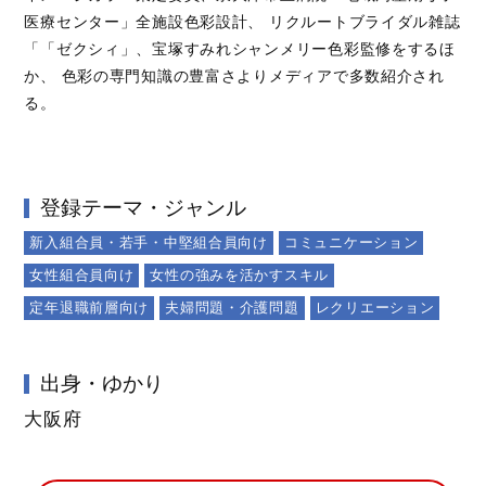
医療センター」全施設色彩設計、 リクルートブライダル雑誌
「「ゼクシィ」、宝塚すみれシャンメリー色彩監修をするほ
か、 色彩の専門知識の豊富さよりメディアで多数紹介され
る。
登録テーマ・ジャンル
新入組合員・若手・中堅組合員向け
コミュニケーション
女性組合員向け
女性の強みを活かすスキル
定年退職前層向け
夫婦問題・介護問題
レクリエーション
出身・ゆかり
大阪府