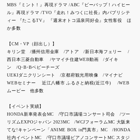
MBS『ミント！』再現ドラマ /ABC『ビーバップ！ハイヒー
ル』再現ドラマ /TVO『走れ！みつくに社長』内パブリシテ
ィー 『たこるTV』 『週末オトコ温泉同好会』女性客役 ほ
か多数
【CM・VP（顔出し）】
キリン堂 /播州信用金庫 /アトア /新日本海フェリー /
西日本三菱自動車 /ヤマイチ住建WEB動画 /ダイキ
ン /Q･B･Bベビーチーズ
UEKIダニクリンシート /京都府観光用映像 /マイナビ
WEBセミナー 近江八幡市 ふるさと納税(近江牛) /WEB
ムービー 他多数
【イベント実績】
HONDA新車発表会MC /守口市議場コンサート司会 /ツー
リズムEXPOジャパン 2023MC /WCJフォーラムMC 大阪来
てな!キャンペーン「ANIME BOX in門真市」MC /HONDA
社内イベントMC /守口市議場ピアノコンサートMC スタジ