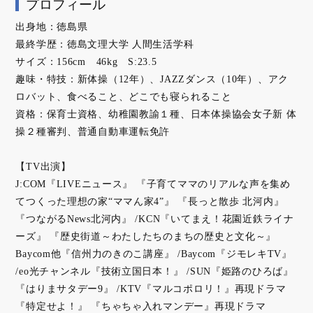
プロフィール
出身地：徳島県
最終学歴：徳島文理大学 人間生活学科
サイズ：156cm 46kg S:23.5
趣味・特技：新体操（12年）、JAZZダンス（10年）、アク
ロバット、食べること、どこでも寝られること
資格：保育士資格、幼稚園教諭１種、日本体操協会女子新 体
操２種審判、普通自動車運転免許
【TV出演】
J:COM『LIVEニュース』 『子育てママのリアルな声を集め
てつくった理想の家“ママん家4”』 『長っと散歩 北河内』
『つながるNews北河内』 /KCN『いてまえ！花園近鉄ライナ
ーズ』 『歴史街道～わたしたちのまちの歴史と文化～』
Baycom他『信州力のきのこ講座』 /Baycom『ジモレキTV』
/eo光チャンネル『技術立国日本！』 /SUN『姫路のひろば』
『はりまサタデー9』 /KTV『マルコポロリ！』再現ドラマ
『特定せよ！』 『ちゃちゃ入れマンデー』再現ドラマ