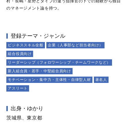
村・長嶋・星野とタイプの違う指揮官の下での経験から独自
のマネージメント論を持つ。
登録テーマ・ジャンル
ビジネススキル全般
企業（人事部など担当者向け）
組合役員向け
リーダーシップ（フォロワーシップ・チームワークなど）
新入組合員・若手・中堅組合員向け
モチベーション・集中力・主体性・自律型人材
著名人
アスリート
出身・ゆかり
茨城県、東京都