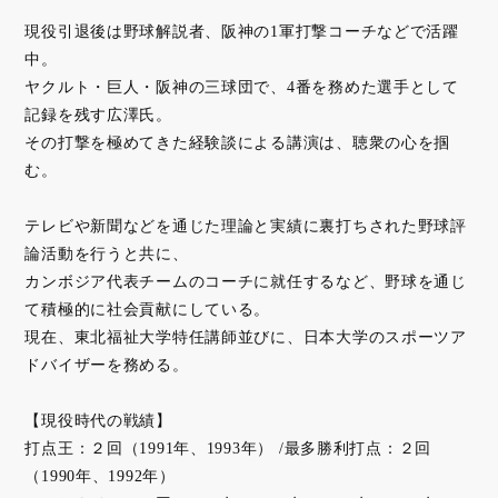
現役引退後は野球解説者、阪神の1軍打撃コーチなどで活躍
中。
ヤクルト・巨人・阪神の三球団で、4番を務めた選手として
記録を残す広澤氏。
その打撃を極めてきた経験談による講演は、聴衆の心を掴
む。
テレビや新聞などを通じた理論と実績に裏打ちされた野球評
論活動を行うと共に、
カンボジア代表チームのコーチに就任するなど、野球を通じ
て積極的に社会貢献にしている。
現在、東北福祉大学特任講師並びに、日本大学のスポーツア
ドバイザーを務める。
【現役時代の戦績】
打点王：２回（1991年、1993年） /最多勝利打点：２回
（1990年、1992年）