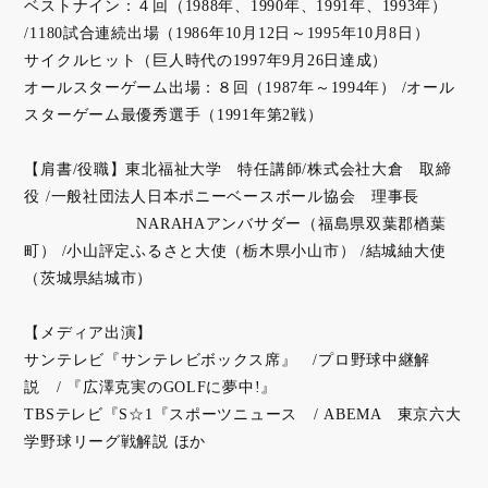
ベストナイン：４回（1988年、1990年、1991年、1993年）
/1180試合連続出場（1986年10月12日～1995年10月8日）
サイクルヒット（巨人時代の1997年9月26日達成）
オールスターゲーム出場：８回（1987年～1994年） /オール
スターゲーム最優秀選手（1991年第2戦）
【肩書/役職】東北福祉大学 特任講師/株式会社大倉 取締
役 /一般社団法人日本ポニーベースボール協会 理事長
NARAHAアンバサダー（福島県双葉郡楢葉
町） /小山評定ふるさと大使（栃木県小山市） /結城紬大使
（茨城県結城市）
【メディア出演】
サンテレビ『サンテレビボックス席』 /プロ野球中継解
説 / 『広澤克実のGOLFに夢中!』
TBSテレビ『S☆1『スポーツニュース / ABEMA 東京六大
学野球リーグ戦解説 ほか