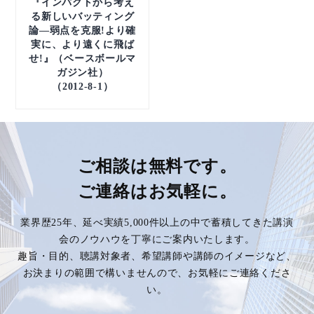
『インパクトから考え
る新しいバッティング
論―弱点を克服!より確
実に、より遠くに飛ば
せ!』（ベースボールマ
ガジン社）
（2012-8-1）
ご相談は無料です。
ご連絡はお気軽に。
業界歴25年、延べ実績5,000件以上の中で蓄積してきた講演
会のノウハウを丁寧にご案内いたします。
趣旨・目的、聴講対象者、希望講師や講師のイメージなど、
お決まりの範囲で構いませんので、お気軽にご連絡くださ
い。