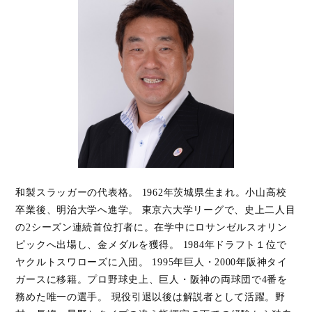
和製スラッガーの代表格。 1962年茨城県生まれ。小山高校
卒業後、明治大学へ進学。 東京六大学リーグで、史上二人目
の2シーズン連続首位打者に。在学中にロサンゼルスオリン
ピックへ出場し、金メダルを獲得。 1984年ドラフト１位で
ヤクルトスワローズに入団。 1995年巨人・2000年阪神タイ
ガースに移籍。プロ野球史上、巨人・阪神の両球団で4番を
務めた唯一の選手。 現役引退以後は解説者として活躍。野