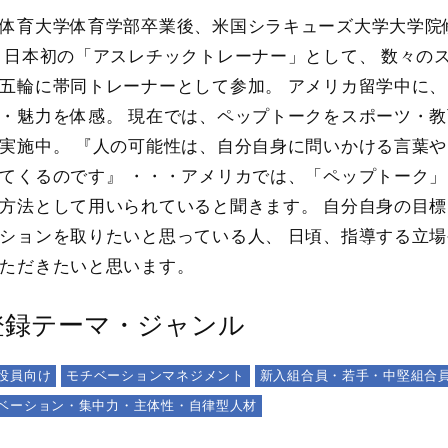
体育大学体育学部卒業後、米国シラキューズ大学大学院
 日本初の「アスレチックトレーナー」として、 数々の
五輪に帯同トレーナーとして参加。 アメリカ留学中に、
・魅力を体感。 現在では、ペップトークをスポーツ・
実施中。 『人の可能性は、自分自身に問いかける言葉
てくるのです』 ・・・アメリカでは、「ペップトーク
方法として用いられていると聞きます。 自分自身の目
ションを取りたいと思っている人、 日頃、指導する立場
ただきたいと思います。
登録テーマ・ジャンル
役員向け
モチベーションマネジメント
新入組合員・若手・中堅組合
ベーション・集中力・主体性・自律型人材