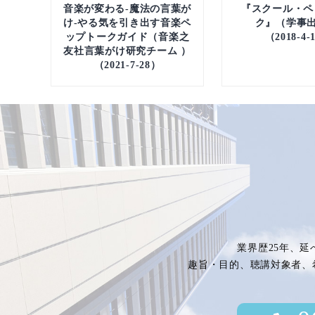
音楽が変わる-魔法の言葉が
『スクール・ペ
け-やる気を引き出す音楽ペ
ク』（学事出
ップトークガイド（音楽之
（2018-4-
友社言葉がけ研究チーム ）
（2021-7-28）
業界歴25年、延
趣旨・目的、聴講対象者、