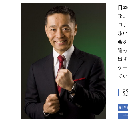
日本
攻。
ロナ
想い
会を
違っ
出す
ケー
てい
組合
モチ