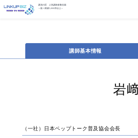
講演の匠 人気講師多数在籍
～延べ実績5,000件以上～
講師基本情報
岩
（一社）日本ペップトーク普及協会会長