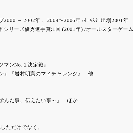
0 ～ 2002年 、2004〜2006年 /ｵｰﾙｽﾀｰ出場2001年
月) /日本シリーズ優秀選手賞:1回 (2001年) /オールスターゲー
ツマンNo.１決定戦』
ン』『岩村明憲のマイチャレンジ』 他
学んだ事、伝えたい事～』 ほか
残しただけでなく、