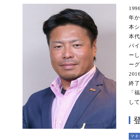
19
年か
本シ
本代
パイ
ーし
ーグ
20
終了
「福
して
マネ