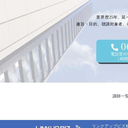
業界歴25年、延
趣旨・目的、聴講対象者、
0
電話受付時
（時間外
講師一
リンクアップビズ