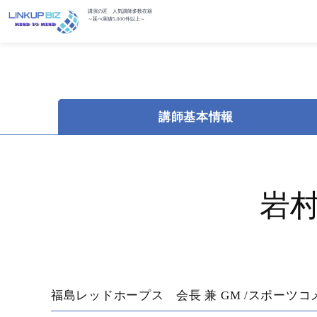
講演の匠 人気講師多数在籍
～延べ実績5,000件以上～
講師基本情報
岩
福島レッドホープス 会長 兼 GM /スポーツ