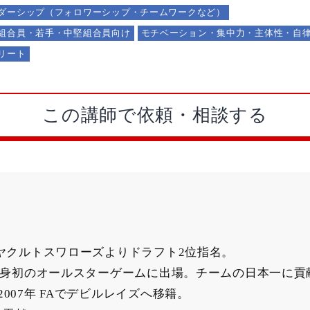
ダーシップ（フォロワーシップ・チームワークなど）
組合員・若手・中堅組合員向け
モチベーション・集中力・主体性・自
リート
この講師で依頼・相談する
年 ヤクルトスワローズよりドラフト2位指名。
1年 自身初のオールスターゲームに出場。チームの日本一に貢
2007年 FAでデビルレイズへ移籍。