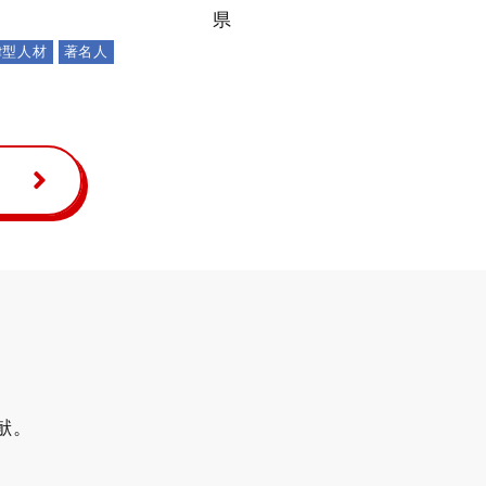
県
律型人材
著名人
献。