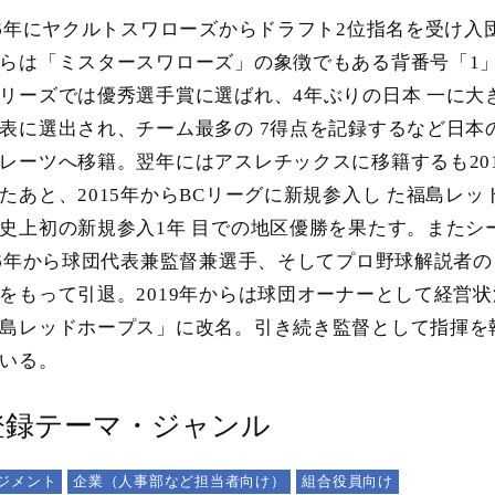
96年にヤクルトスワローズからドラフト2位指名を受け入団
らは「ミスタースワローズ」の象徴でもある背番号「1
リーズでは優秀選手賞に選ばれ、4年ぶりの日本 一に大き
表に選出され、チーム最多の 7得点を記録するなど日本
レーツへ移籍。翌年にはアスレチックスに移籍するも20
たあと、2015年からBCリーグに新規参入し た福島レ
史上初の新規参入1年 目での地区優勝を果たす。またシ
16年から球団代表兼監督兼選手、そしてプロ野球解説者の
をもって引退。2019年からは球団オーナーとして経営
島レッドホープス」に改名。引き続き監督として指揮を
いる。
登録テーマ・ジャンル
ジメント
企業（人事部など担当者向け）
組合役員向け