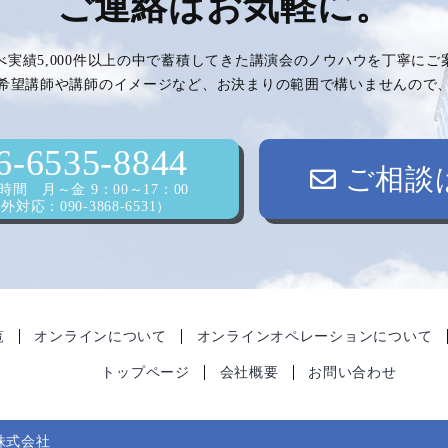
ご連絡はお気軽に。
べ実績5,000件以上の中で蓄積してきた講演会のノウハウを丁寧に
希望講師や講師のイメージなど、お決まりの範囲で構いませんので
6-6535-8844
ご相談
間 月～金 9：00～17：00
対応：090-3868-6531）
覧
オンラインについて
オンラインオペレーションについて
トップページ
会社概要
お問い合わせ
株式会社