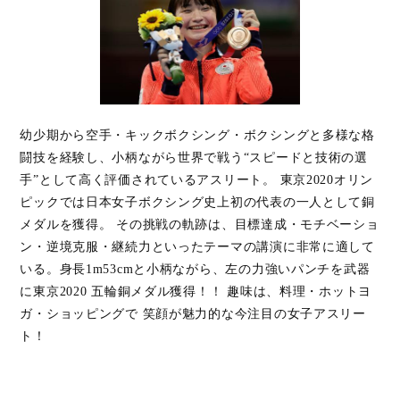
幼少期から空手・キックボクシング・ボクシングと多様な格
闘技を経験し、小柄ながら世界で戦う“スピードと技術の選
手”として高く評価されているアスリート。 東京2020オリン
ピックでは日本女子ボクシング史上初の代表の一人として銅
メダルを獲得。 その挑戦の軌跡は、目標達成・モチベーショ
ン・逆境克服・継続力といったテーマの講演に非常に適して
いる。身長1m53cmと小柄ながら、左の力強いパンチを武器
に東京2020 五輪銅メダル獲得！！ 趣味は、料理・ホットヨ
ガ・ショッピングで 笑顔が魅力的な今注目の女子アスリー
ト！