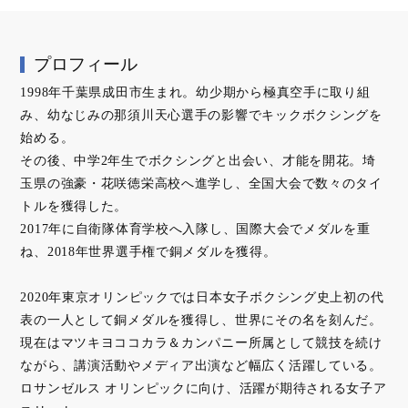
プロフィール
1998年千葉県成田市生まれ。幼少期から極真空手に取り組
み、幼なじみの那須川天心選手の影響でキックボクシングを
始める。
その後、中学2年生でボクシングと出会い、才能を開花。埼
玉県の強豪・花咲徳栄高校へ進学し、全国大会で数々のタイ
トルを獲得した。
2017年に自衛隊体育学校へ入隊し、国際大会でメダルを重
ね、2018年世界選手権で銅メダルを獲得。
2020年東京オリンピックでは日本女子ボクシング史上初の代
表の一人として銅メダルを獲得し、世界にその名を刻んだ。
現在はマツキヨココカラ＆カンパニー所属として競技を続け
ながら、講演活動やメディア出演など幅広く活躍している。
ロサンゼルス オリンピックに向け、活躍が期待される女子ア