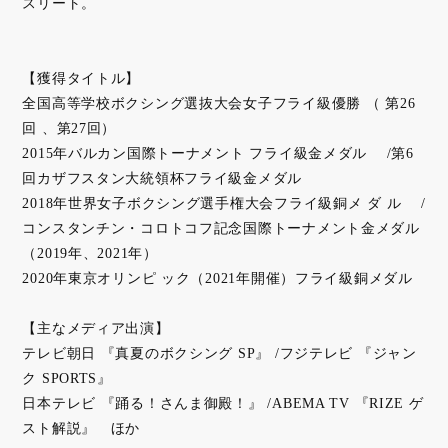
スリート。
【獲得タイトル】
全国高等学校ボクシング選抜大会女子フライ級優勝 （ 第26
回 、第27回）
2015年バルカン国際トーナメント フライ級金メダル /第6
回カザフスタン大統領杯フライ級金メダル
2018年世界女子ボクシング選手権大会フライ級銅メ ダ ル /
コンスタンチン・コロトコフ記念国際トーナメント金メダル
（2019年、2021年）
2020年東京オリンピ ック（2021年開催）フライ級銅メダル
【主なメディア出演】
テレビ朝日 『真夏のボクシング SP』 /フジテレビ 『ジャン
ク SPORTS』
日本テレビ 『踊る！さんま御殿！』 /ABEMA TV 『RIZE ゲ
スト解説』 ほか