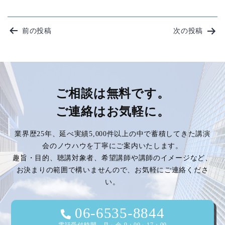
投
前の投稿
次の投稿
稿
ナ
ビ
ご相談は無料です。
ご連絡はお気軽に。
ゲ
業界歴25年、延べ実績5,000件以上の中で蓄積してきた講演
ー
会のノウハウを丁寧にご案内いたします。
趣旨・目的、聴講対象者、希望講師や講師のイメージなど、
シ
お決まりの範囲で構いませんので、お気軽にご連絡くださ
い。
ョ
ン
06-6535-8844
電話受付時間 月～金 9：00～17：00