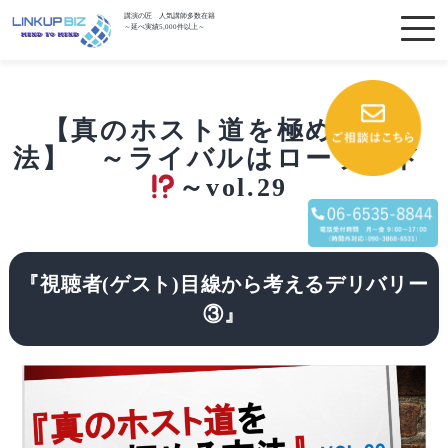
講演の匠 人気講師多数在籍
～延べ実績5,000件以上～
【真のホスト道を極める方
法】 ～ライバルはローランド
～vol.29
『視聴者(ゲスト)目線から考えるデリバリー
③』