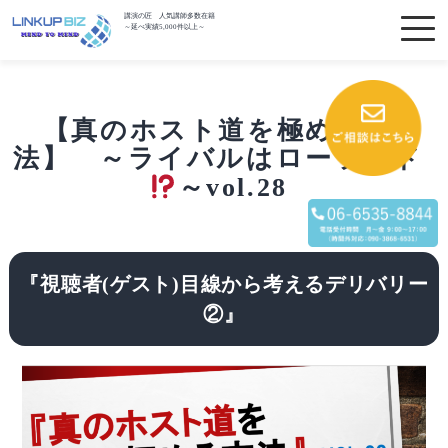
講演の匠 人気講師多数在籍
～延べ実績5,000件以上～
【真のホスト道を極める方
法】 ～ライバルはローランド
～vol.28
『視聴者(ゲスト)目線から考えるデリバリー
②』