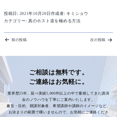
投稿日:
2021年10月20日
作成者:
キミショウ
カテゴリー:
真のホスト道を極める方法
投
前の投稿
次の投稿
稿
ナ
ビ
ご相談は無料です。
ご連絡はお気軽に。
ゲ
業界歴25年、延べ実績5,000件以上の中で蓄積してきた講演
ー
会のノウハウを丁寧にご案内いたします。
趣旨・目的、聴講対象者、希望講師や講師のイメージなど、
シ
お決まりの範囲で構いませんので、お気軽にご連絡くださ