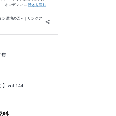
ダ集
ol.144
資料