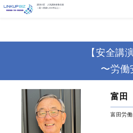
講演の匠 人気講師多数在籍
～延べ実績5,000件以上～
【安全講
〜労働
富田
富田労働