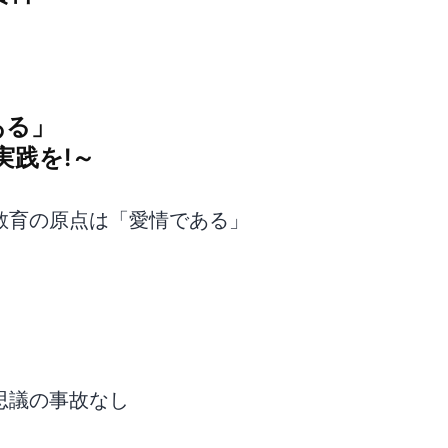
愛情である」
践を!～
生教育の原点は「愛情である」
故なし
不思議の事故なし