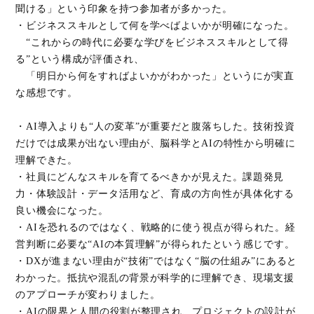
聞ける」という印象を持つ参加者が多かった。
・ビジネススキルとして何を学べばよいかが明確になった。
“これからの時代に必要な学びをビジネススキルとして得
る”という構成が評価され、
「明日から何をすればよいかがわかった」というにが実直
な感想です。
・AI導入よりも“人の変革”が重要だと腹落ちした。技術投資
だけでは成果が出ない理由が、脳科学とAIの特性から明確に
理解できた。
・社員にどんなスキルを育てるべきかが見えた。課題発見
力・体験設計・データ活用など、育成の方向性が具体化する
良い機会になった。
・AIを恐れるのではなく、戦略的に使う視点が得られた。経
営判断に必要な“AIの本質理解”が得られたという感じです。
・DXが進まない理由が“技術”ではなく“脳の仕組み”にあると
わかった。抵抗や混乱の背景が科学的に理解でき、現場支援
のアプローチが変わりました。
・AIの限界と人間の役割が整理され、プロジェクトの設計が