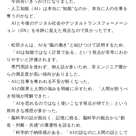
今回良いきっかけになりました。
・⼈⼯知能（AI）は本当に”知能”なのか、本当に⼈の仕事を
奪うのかなど、
AIと今後のデジタル社会やデジタルトランスフォーメーシ
ョン（DX）を冷静に捉えた視点なので良かったです。
・松田さんは、AIを“脳の働き”と結びつけて説明するため、
「AIは知能ではなく計算である」という視点が非常にわか
りやすいと評価されます。
専門用語を使わず、例え話が多いため、非エンジニア層か
らの満足度が高い傾向がありました。
・AIに仕事を奪われる不安が軽くなった。
AIの限界と人間の強みを明確に示すため、「人間が担うべ
き領域が理解できた」
「AIを恐れるのではなく使いこなす視点が持てた」という
前向きな感想が多かった。
・脳科学の話が面白く、記憶に残る。脳科学の観点から“創
造・判断・共感”の重要性を語るため、
「科学的で納得感がある」「AIの話なのに人間の話として