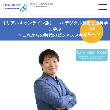
講演の匠 人気講師多数在籍
～延べ実績5,000件以上～
【リアル＆オンライン版】 AI/デジタル技術と脳科学
に学ぶ
〜これからの時代のビジネススキル〜