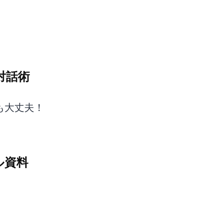
対話術
も大丈夫！
ル資料