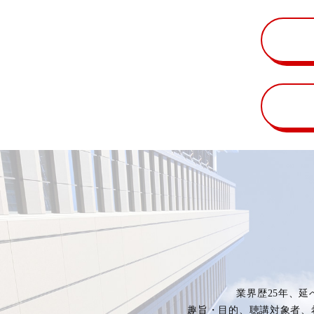
業界歴25年、延
趣旨・目的、聴講対象者、