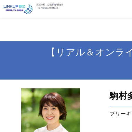
講演の匠 人気講師多数在籍
～延べ実績5,000件以上～
【リアル＆オンラ
駒村
フリーキ