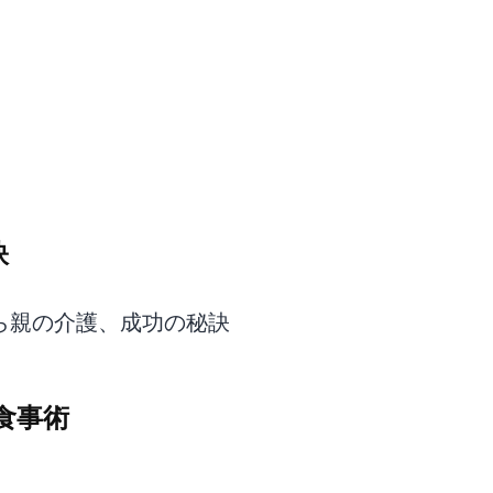
訣
ら親の介護、成功の秘訣
食事術