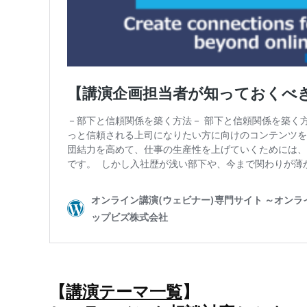
【
講演テーマ一覧
】