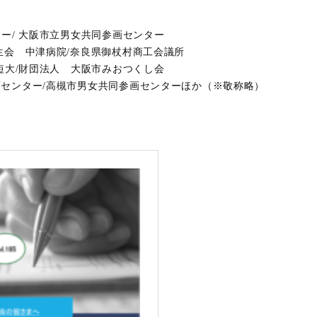
ター/ 大阪市立男女共同参画センター
生会 中津病院/奈良県御杖村商工会議所
子短大/財団法人 大阪市みおつくし会
画センター/高槻市男女共同参画センターほか（※敬称略）