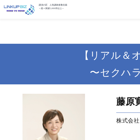
講演の匠 人気講師多数在籍
～延べ実績5,000件以上～
【リアル＆
〜セクハ
藤原
株式会社