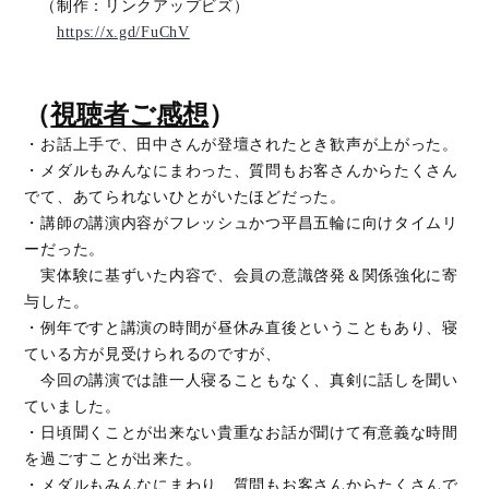
（制作：リンクアップビズ）
https://x.gd/FuChV
（
視聴者ご感想
）
・お話上手で、田中さんが登壇されたとき歓声が上がった。
・メダルもみんなにまわった、質問もお客さんからたくさん
でて、あてられないひとがいたほどだった。
・講師の講演内容がフレッシュかつ平昌五輪に向けタイムリ
ーだった。
実体験に基ずいた内容で、会員の意識啓発＆関係強化に寄
与した。
・例年ですと講演の時間が昼休み直後ということもあり、寝
ている方が見受けられるのですが、
今回の講演では誰一人寝ることもなく、真剣に話しを聞い
ていました。
・日頃聞くことが出来ない貴重なお話が聞けて有意義な時間
を過ごすことが出来た。
・メダルもみんなにまわり、質問もお客さんからたくさんで