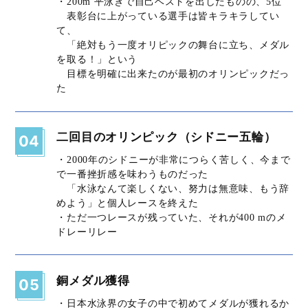
・200m 平泳ぎで自己ベストを出したものの、5位
表彰台に上がっている選手は皆キラキラしてい
て、
「絶対もう一度オリピックの舞台に立ち、メダル
を取る！」という
目標を明確に出来たのが最初のオリンピックだっ
た
二回目のオリンピック（シドニー五輪）
04
・2000年のシドニーが非常につらく苦しく、今まで
で一番挫折感を味わうものだった
「水泳なんて楽しくない、努力は無意味、もう辞
めよう」と個人レースを終えた
・ただ一つレースが残っていた、それが400 mのメ
ドレーリレー
銅メダル獲得
05
・日本水泳界の女子の中で初めてメダルが獲れるか