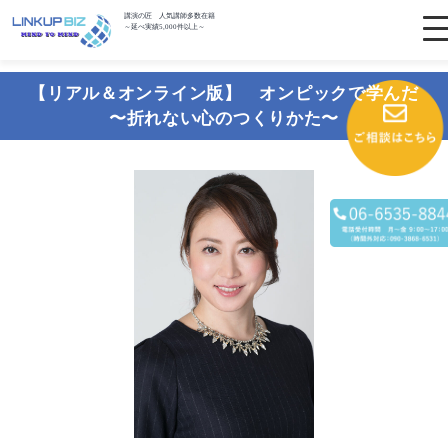
講演の匠 人気講師多数在籍
～延べ実績5,000件以上～
【リアル＆オンライン版】 オンピックで学んだ
〜折れない心のつくりかた〜