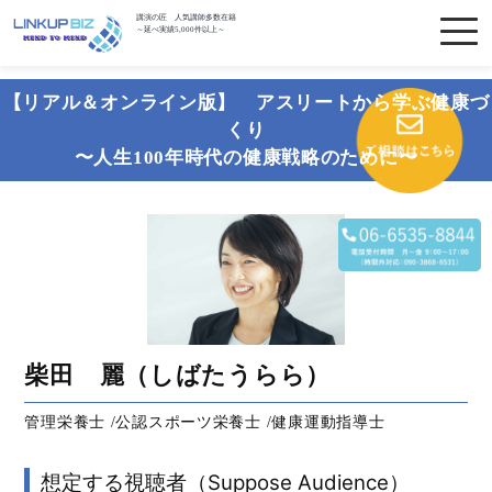
講演の匠 人気講師多数在籍
～延べ実績5,000件以上～
【リアル＆オンライン版】 アスリートから学ぶ健康づ
くり
〜人生100年時代の健康戦略のために〜
柴田 麗（しばたうらら）
管理栄養士 /公認スポーツ栄養士 /健康運動指導士
想定する視聴者（Suppose Audience）