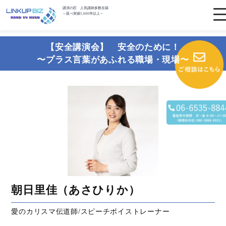
講演の匠 人気講師多数在籍
～延べ実績5,000件以上～
【安全講演会】 安全のために！
〜プラス言葉があふれる職場・現場〜
朝日里佳（あさひりか）
愛のカリスマ伝道師/スピーチボイストレーナー