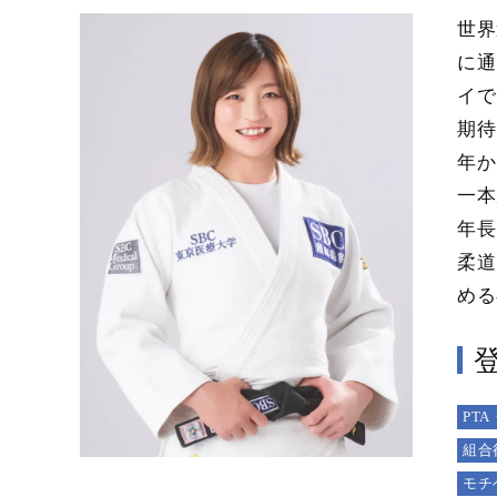
世界
に通
イで
期待
年か
一本
年長
柔道
める
PT
組合
モチ