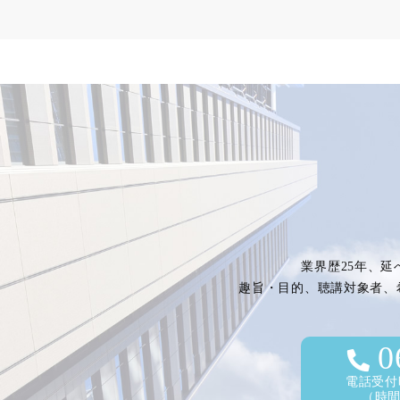
業界歴25年、延
趣旨・目的、聴講対象者、
0
電話受付時
（時間外