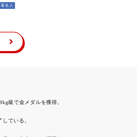
著名人
48kg級で金メダルを獲得。
了している。