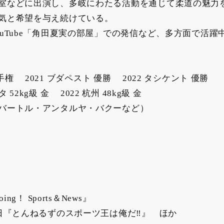
室などに出演し、多岐にわたる活動を通じて柔道の魅力
気と希望を与え続けている。
uTube「角田夏実の部屋」での発信など、多方面で活躍
選手権 2021 ブダペスト 優勝 2022 タシケント 優勝
52kg級 金 2022 杭州 48kg級 金
バートル・アンタルヤ・バクーなど）
！ Sports＆News』
日『とんねるずのスポーツ王は俺だ‼』 ほか