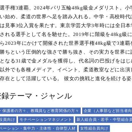
選手権3連覇、2024年パリ五輪48kg級金メダリスト
い始め、柔道の世界へ足を踏み入れる。中学・高校時代
は見事3位入賞を果たす。東京学芸大学3年時には全日本
される選手として名を馳せた。2019年に階級を48kg級
ら2023年にかけて開催された世界選手権48kg級で3連
勝ちという圧倒的な強さで勝ち抜き、その実力を世界に証
となる31歳で金メダルを獲得し、代名詞の巴投げをは
以外でも各種メディア、イベント、柔道教室などに出演
存在として活躍している。 彼女の挑戦と進化を続ける
登録テーマ・ジャンル
A・保護者の方々、教職員など教育関係の方々
企業（人事部など担当者
役員向け
モチベーションマネジメント
新入組合員・若手・中堅組合
ベーション・集中力・主体性・自律型人材
女性組合員向け