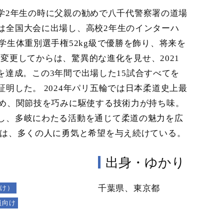
。小学2年生の時に父親の勧めで八千代警察署の道場
は全国大会に出場し、高校2年生のインターハ
学生体重別選手権52kg級で優勝を飾り、将来を
に変更してからは、驚異的な進化を見せ、2021
覇を達成。この3年間で出場した15試合すべてを
明した。 2024年パリ五輪では日本柔道史上最
じめ、関節技を巧みに駆使する技術力が持ち味。
し、多岐にわたる活動を通じて柔道の魅力を広
姿は、多くの人に勇気と希望を与え続けている。
出身・ゆかり
千葉県、東京都
向け）
員向け