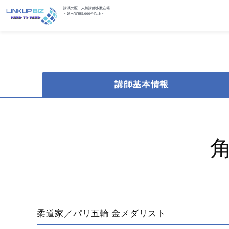
講演の匠 人気講師多数在籍
～延べ実績5,000件以上～
講師基本情報
柔道家／パリ五輪 金メダリスト