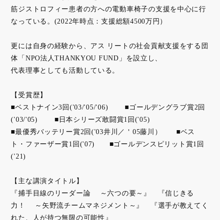
筋ジストロフィー患者の方への電動車椅子の支援を中心に行
なっている。(2022年時点：支援総額4500万円）
更には自身の経験から、アス リートの社会貢献支援をする団
体「NPO法人THANKYOU FUND」を設立し、
代表理事としても活動している。
【受賞歴】
■ベストナイン3回('03/'05/'06) ■ゴールデングラブ賞2回
('03/'05) ■日本シリーズ敢闘賞1回('05)
■最優秀バッテリー賞2回('03井川／＇05藤川） ■ベス
ト・ファーザー賞1回('07) ■ゴールデンスピリット賞1回
('21)
【主な講演タイトル】
『捕手目線のリーダー論 ～六つの要～』 『信じきる
力！ ～矢野流チームマネジメント～』 『選手が教えてく
れた、人が持つ無限の可能性』