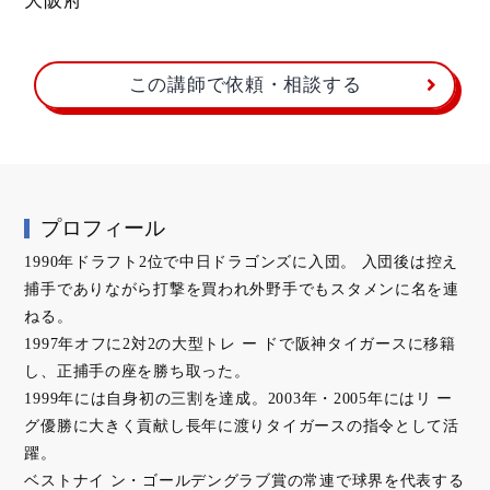
大阪府
この講師で依頼・相談する
プロフィール
1990年ドラフト2位で中日ドラゴンズに入団。 入団後は控え
捕手でありながら打撃を買われ外野手でもスタメンに名を連
ねる。
1997年オフに2対2の大型トレ ー ドで阪神タイガースに移籍
し、正捕手の座を勝ち取った。
1999年には自身初の三割を達成。2003年・2005年にはリ ー
グ優勝に大きく貢献し長年に渡りタイガースの指令として活
躍。
ベストナイ ン・ゴールデングラブ賞の常連で球界を代表する