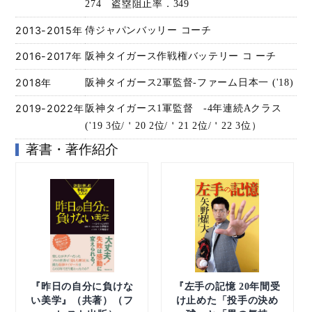
274 盗塁阻止率．349
2013-2015年
侍ジャパンバッリー コーチ
2016-2017年
阪神タイガース作戦権バッテリー コ ーチ
2018年
阪神タイガース2軍監督-ファーム日本一 ('18)
2019-2022年
阪神タイガース1軍監督 -4年連続Aクラス
('19 3位/＇20 2位/＇21 2位/＇22 3位）
著書・著作紹介
『昨日の自分に負けな
『左手の記憶 20年間受
い美学』（共著）（フ
け止めた「投手の決め