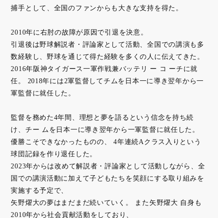
捕手として、全国のファンからも大きな支持を得た。
2010年に右肘の故障が原因で引退を決意。
引退後は野球解説者・評論家として活動、全国での講演も多
数経験し、野球を通じて得た経験を多くの人に伝えてきた。
2016年阪神タイガース一軍作戦兼バッテリ ー コ ーチに就
任。 2018年には2軍監督してチムを日本一に導き翌年から一
軍監督に就任した。
監督を務めた4年間、理想と夢を語るという信念を持ち続
け、チー ムを日本一に導き翌年から一軍監督に就任した。
優勝こそできなかったものの、 4年連続Aクラス入りという
球団記録を作り退任した。
2023年からは改めて解説者・評論家として活動しながら、全
国での講演活動に加えて子どもたちを笑顔にする取り組みを
実施する予定で、
矢野燿大の夢はまだまだ続いていく。 また矢野燿大 自身も
2010年から社会貢献活動をしており、