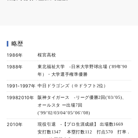
略歴
1986年
桜宮高校
1988年
東北福祉大学 -日米大学野球出場 ('89年'90
年）・大学選手権準優勝
1991-1997年
中日ドラゴンズ（※ドラフト2位）
19982010年
阪神タイガース -リーグ優勝2回('03/'05)、
オールスタ ー出場7回
('99/'02/03/04/'05/'06'/'08)
2010年
現役引退 -【プロ生涯成績】 出場数1669
安打数1347 本塁打数112 打点570 打率．