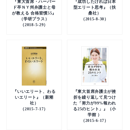
『東大首席・ハーバー
『成功したければ日本
ド卒ＮＹ州弁護士と母
型エリート思考』（扶
が教える 合格習慣55』
桑社）
（学研プラス）
（2015-8-30）
（2018-5-29）
『いいエリート、わる
『東大首席弁護士が挫
いエリート』（新潮
折を繰り返して見つけ
社）
た「努力が99%報われ
（2015-7-17）
る25のヒント」』（小
学館 ）
（2015-6-17）