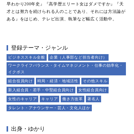
早わかり200年史』『高学歴エリート女はダメですか』『天
才とは努力を続けられる人のことであり、それには方法論が
ある』をはじめ、テレビ出演、執筆など幅広く活動中。
登録テーマ・ジャンル
ビジネススキル全般
企業（人事部など担当者向け）
ワークライフバランス・タイムマネジメント・仕事の効率化・
イクボス
組合役員向け
時局・経済・地域活性
その他スキル
新入組合員・若手・中堅組合員向け
女性組合員向け
女性のキャリア
キャリア
働き方改革
著名人
タレント・アナウンサー・芸人・文化人ほか
出身・ゆかり