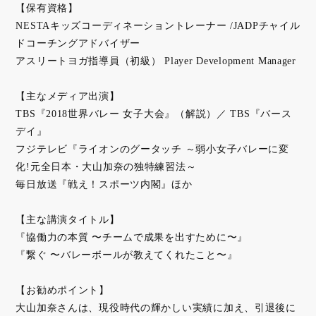
【保有資格】
NESTAキッズコーディネーショントレーナー /JADPチャイル
ドコーチングアドバイザー
アスリートヨガ指導員（初級） Player Development Manager
【主なメディア出演】
TBS『2018世界バレー 女子大会』（解説）／ TBS『バース
デイ』
フジテレビ『ライオンのグータッチ ～弱小女子バレーに変
化!元全日本・大山加奈の独特練習法～
毎日放送『戦え！スポーツ内閣』ほか
【主な講演タイトル】
『協働力の本質 〜チームで成果を出すために〜』
『繋ぐ 〜バレーボールが教えてくれたこと〜』
【お勧めポイント】
大山加奈さんは、現役時代の輝かしい実績に加え、引退後に