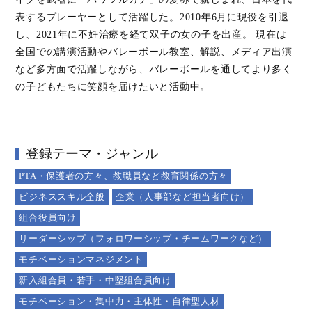
表するプレーヤーとして活躍した。2010年6月に現役を引退
し、2021年に不妊治療を経て双子の女の子を出産。 現在は
全国での講演活動やバレーボール教室、解説、メディア出演
など多方面で活躍しながら、バレーボールを通してより多く
の子どもたちに笑顔を届けたいと活動中。
登録テーマ・ジャンル
PTA・保護者の方々、教職員など教育関係の方々
ビジネススキル全般
企業（人事部など担当者向け）
組合役員向け
リーダーシップ（フォロワーシップ・チームワークなど）
モチベーションマネジメント
新入組合員・若手・中堅組合員向け
モチベーション・集中力・主体性・自律型人材