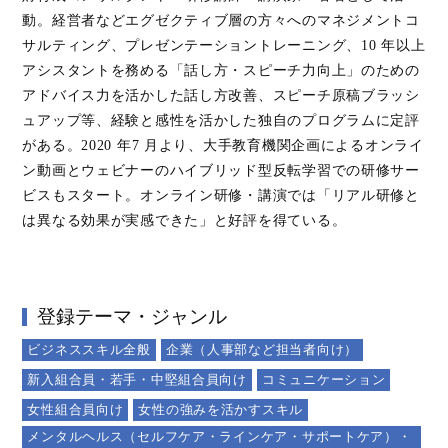
動。経営者などエグゼクティブ層の⽅々へのマネジメントコ
サルティング、プレゼンテーショントレーニング、10 年以上
アシスタントを務める「話し⽅・スピーチ⼒向上」のための
アドバイス⼒を活かした話し⽅改善、スピーチ原稿ブラッシ
ュアップ等、経験と感性を活かした独⾃のプログラムに定評
がある。2020 年7 ⽉より、⼤⼿教育機関企画によるオンライ
ン動画とウェビナーのハイブリッド型反転学習での研修サー
ビスもスタート。オンライン研修・講演では「リアル研修と
は異なる効果が実感できた」と好評を得ている。
登録テーマ・ジャンル
ビジネススキル全般
企業（人事部など担当者向け）
新入組合員・若手・中堅組合員向け
コミュニケーション
女性組合員向け
女性の強みを活かすスキル
メンタルヘルス（セルフケア・ラインケア・サポートケア）・