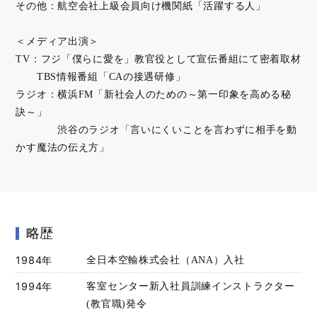
その他：航空会社上級会員向け機関紙「活躍する人」
＜メディア出演＞
TV：フジ「僕らに愛を」教官役として宣伝番組にて密着取材
TBS情報番組「CAの接遇研修」
ラジオ：横浜FM「新社会人のための～第一印象を高める秘
訣～」
渋谷のラジオ「言いにくいことを言わずに相手を動
かす魔法の伝え方」
略歴
1984年
全日本空輸株式会社（ANA）入社
1994年
客室センター新入社員訓練インストラクター
(教官職)発令