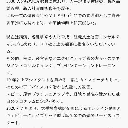
5000 ⼈の現役CA 教育に携わり、⼈事評価制度構築、機内品
質管理、新⼊社員⾯接官等を歴任。
グループの研修会社やＶＩＰ担当部⾨での管理職として責任
者業務にも携わる等、企業価値向上に貢献した。
現在は講演、各種研修や⼈材育成・組織⾵⼟改善コンサルテ
ィングに携わり、100 社以上の顧客に指名をいただいてい
る。
その他、主に、経営者などエグゼクティブ層の⽅々へのマネ
ジメントコサルティング、プレゼンテーショントレーニン
グ、
10 年以上アシスタントを務める「話し⽅・スピーチ⼒向上」
のためのアドバイス⼒を活かした話し⽅改善、
スピーチ原稿ブラッシュアップ等、経験と感性を活かした独
⾃のプログラムに定評がある。
2020 年7 ⽉より、⼤⼿教育機関企画によるオンライン動画と
ウェビナーのハイブリッド型反転学習での研修サービスもス
タート。