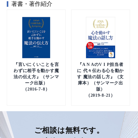
著書・著作紹介
『言いにくいことを言
『A N AのV I P担当者
わずに相手を動かす魔
に 代々伝わる心を動か
法の伝え方』（サンマ
す 魔法の話し方』（文
ーク出版）
庫本）（サンマーク出
（2016-7-8）
版）
（2019-8-21）
ご相談は無料です。