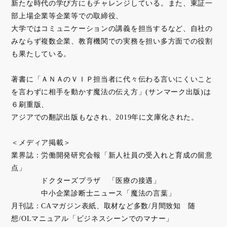
新たな時代の学び⽅にもチャレンジしている。また、東証⼀
部上場企業等企業等での取締役、
⼤学ではコミュニケーションの講義を担当するなど、⾃社の
みならず複数企業、教育機関での実務を担い多⽅⾯での役割
も果たしている。
著書に「ＡＮＡのＶＩＰ担当者に代々伝わる⾔いにくいこと
を⾔わずに相⼿を動かす魔法の伝え⽅」(サンマーク出版)は
６刷重版、
アジアでの翻訳出版もなされ、2019年に⽂庫化された。
＜メディア掲載＞
業界誌：労働開発研究会報「新人社員の受入れと育成の留意
点」
ドクターズプラザ 「医療の接遇」
中小企業診断士ニュース「魔法の言葉」
月刊誌：CAマガジン表紙、取材など多数/月間致知 随
想/OLマニュアル「ビジネスシーンでのマナー」