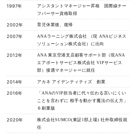
1997年
アシスタントマネージャー昇格 国際線チー
フパーサー資格取得
2002年
育児休業後、復帰
2007年
ANAラーニング株式会社 （現 ANAビジネス
ソリューション株式会社）に出向
2012年
ANA 東京空港支店顧客サポート部（現ANA
エアポートサービス株式会社 VIPサービス
部）接遇マネージャーに就任
2014年
アカネ アイデンティティズ 創業
2016年
「ANAのVIP担当者に代々伝わる言いにくい
ことを言わずに 相手を動かす魔法の伝え方」
６刷重版
2020年
株式会社SUMCO(東証1部上場) 社外取締役就
任