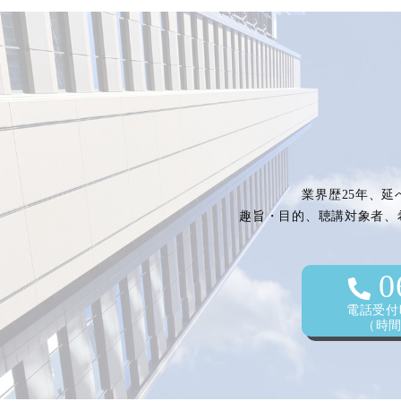
業界歴25年、延
趣旨・目的、聴講対象者、
0
電話受付時
（時間外