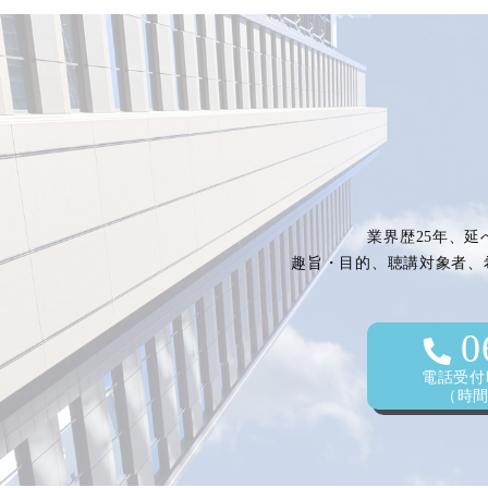
業界歴25年、延
趣旨・目的、聴講対象者、
0
電話受付時
（時間外